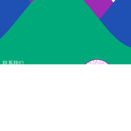
联系我们
Tel:4000-836-886
E-Mail: market（a）
szrjyx.com
ADD: 深圳市南山区深圳湾科技生态园
微信二维码
二区6栋204
版权所有：深圳市瑞健医信科技有限公司 粤ICP备：17008499号